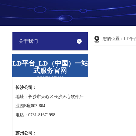
您的位置：
LD平
关于我们
LD平台_LD（中国）一站
式服务官网
CONTACT US
长沙公司：
地址：长沙市天心区长沙天心软件产
业园B座803-804
电话：0731-81671998
苏州公司：