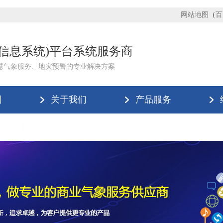
网站地图
（
百
理信息系统)平台系统服务商
慧气象服务、地灾预警的专业解决方案
网
关于我们
产品服务
LD平台_LD（中国）一站式服务官网