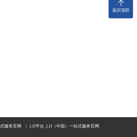
返回顶部
站式服务官网
|
LD平台_LD（中国）一站式服务官网