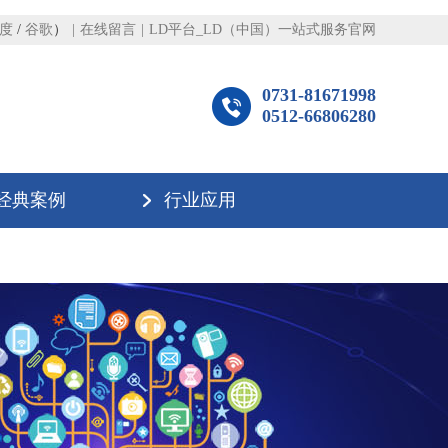
度
/
谷歌
）
|
在线留言
|
LD平台_LD（中国）一站式服务官网
0731-81671998
0512-66806280
经典案例
行业应用