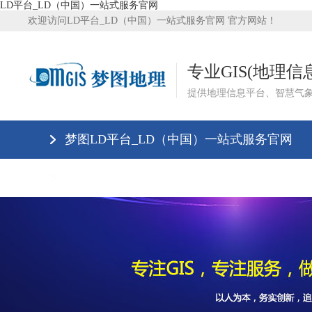
LD平台_LD（中国）一站式服务官网
欢迎访问LD平台_LD（中国）一站式服务官网 官方网站！
专业GIS(地理
提供地理信息平台、智慧气
梦图LD平台_LD（中国）一站式服务官网
LD平台_LD（中国）一站式服务官网