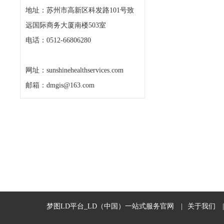
地址：苏州市高新区科发路101号致
远国际商务大厦南楼503室
电话：0512-66806280
网址：sunshinehealthservices.com
邮箱：dmgis@163.com
梦图LD平台_LD（中国）一站式服务官网
|
关于我们
|