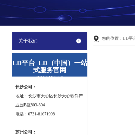
您的位置：
LD平
关于我们
LD平台_LD（中国）一站
式服务官网
CONTACT US
长沙公司：
地址：长沙市天心区长沙天心软件产
业园B座803-804
电话：0731-81671998
苏州公司：