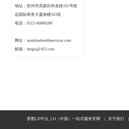
地址：苏州市高新区科发路101号致
远国际商务大厦南楼503室
电话：0512-66806280
网址：sunshinehealthservices.com
邮箱：dmgis@163.com
梦图LD平台_LD（中国）一站式服务官网
|
关于我们
|